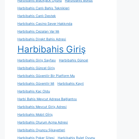
Harbibahis Blackjack Oyunu
Harbibahis Bonus
Harbibahis Canlı Bahis Teknikleri
Harbibahis Canlı Destek
Harbibahis Casino Sever Hakkında
Harbibahis Cezaları Var Mı
Harbibahis Direkt Bahis Adresi
Harbibahis Giriş
Harbibahis Giriş Sayfası
Harbibahis Güncel
Harbibahis Güncel Giriş
Harbibahis Güvenilir Bir Platform Mu
Harbibahis Güvenilir Mi
Harbibahis Kayıt
Harbibahis Kaç Oldu
Harbi Bahis Mevcut Adrese Bağlantısı
Harbibahis Mevcut Giriş Adresi
Harbibahis Mobil Gİriş
Harbibahis Oturum Açma Adresi
Harbibahis Oyuncu Şikayetleri
Harbibahis Poker Sitesi
Harbibahis Rulet Oyunu