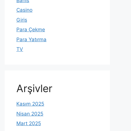
Bahis
Casino
Giriş
Para Çekme
Para Yatırma
TV
Arşivler
Kasım 2025
Nisan 2025
Mart 2025