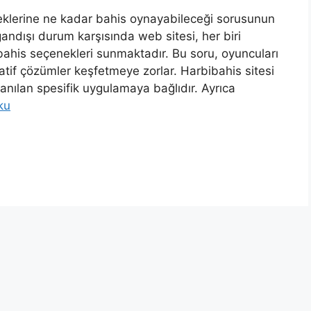
eklerine ne kadar bahis oynayabileceği sorusunun
ndışı durum karşısında web sitesi, her biri
i bahis seçenekleri sunmaktadır. Bu soru, oyuncuları
atif çözümler keşfetmeye zorlar. Harbibahis sitesi
nılan spesifik uygulamaya bağlıdır. Ayrıca
ku