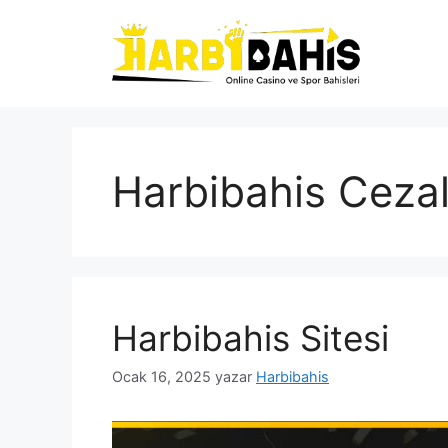
İçeriğe
atla
Harbibahis Cezal
Harbibahis Sitesi
Ocak 16, 2025
yazar
Harbibahis