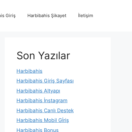
is Giriş
Harbibahis Şikayet
İletişim
Son Yazılar
Harbibahis
Harbibahis Giriş Sayfası
Harbibahis Altyapı
Harbibahis İnstagram
Harbibahis Canlı Destek
Harbibahis Mobil Gİriş
Harbibahis Bonus