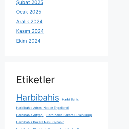
Şubat 2025
Ocak 2025
Aralık 2024
Kasım 2024
Ekim 2024
Etiketler
Harbibahis
Harbi Bahis
Harbibahis Adresi Neden Engellendi
Harbibahis Altyapı
Harbibahis Bakara Güvenilirliği
Harbibahis Bakara Nasıl Oynanır