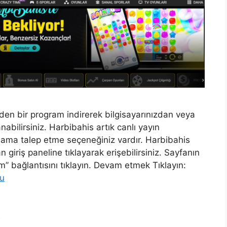
den bir program indirerek bilgisayarınızdan veya
abilirsiniz. Harbibahis artık canlı yayın
fırlama talep etme seçeneğiniz vardır. Harbibahis
giriş paneline tıklayarak erişebilirsiniz. Sayfanın
” bağlantısını tıklayın. Devam etmek Tıklayın:
u
i