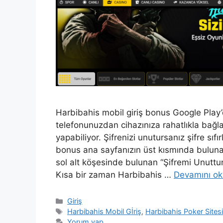
Harbibahis mobil giriş bonus Google Play’
telefonunuzdan cihazınıza rahatlıkla bağlan
yapabiliyor. Şifrenizi unutursanız şifre sı
bonus ana sayfanızın üst kısmında bulunan 
sol alt köşesinde bulunan “Şifremi Unuttum
Kısa bir zaman Harbibahis …
Devamını ok
Kategoriler
Giriş
Etiketler
Harbibahis Mobil Gİriş
,
Harbibahis Poker Sites
Yorum yap