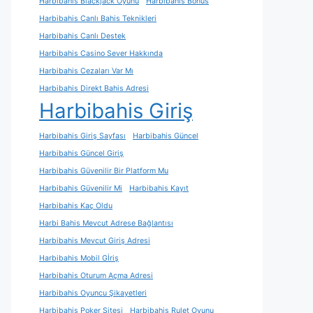
Harbibahis Blackjack Oyunu
Harbibahis Bonus
Harbibahis Canlı Bahis Teknikleri
Harbibahis Canlı Destek
Harbibahis Casino Sever Hakkında
Harbibahis Cezaları Var Mı
Harbibahis Direkt Bahis Adresi
Harbibahis Giriş
Harbibahis Giriş Sayfası
Harbibahis Güncel
Harbibahis Güncel Giriş
Harbibahis Güvenilir Bir Platform Mu
Harbibahis Güvenilir Mi
Harbibahis Kayıt
Harbibahis Kaç Oldu
Harbi Bahis Mevcut Adrese Bağlantısı
Harbibahis Mevcut Giriş Adresi
Harbibahis Mobil Gİriş
Harbibahis Oturum Açma Adresi
Harbibahis Oyuncu Şikayetleri
Harbibahis Poker Sitesi
Harbibahis Rulet Oyunu