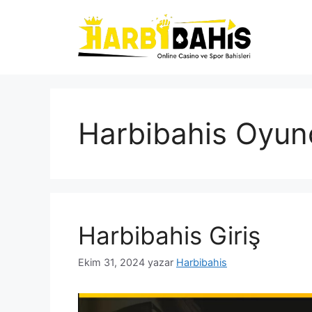
İçeriğe
atla
Harbibahis Oyunc
Harbibahis Giriş
Ekim 31, 2024
yazar
Harbibahis