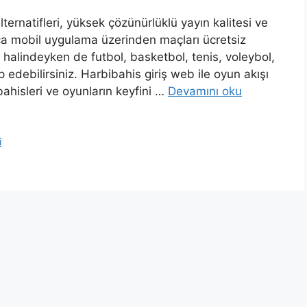
ternatifleri, yüksek çözünürlüklü yayın kalitesi ve
ca mobil uygulama üzerinden maçları ücretsiz
lindeyken de futbol, ​​basketbol, ​​tenis, voleybol,
 edebilirsiniz. Harbibahis giriş web ile oyun akışı
ahisleri ve oyunların keyfini …
Devamını oku
i