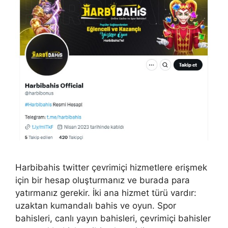
Harbibahis twitter çevrimiçi hizmetlere erişmek
için bir hesap oluşturmanız ve burada para
yatırmanız gerekir. İki ana hizmet türü vardır:
uzaktan kumandalı bahis ve oyun. Spor
bahisleri, canlı yayın bahisleri, çevrimiçi bahisler