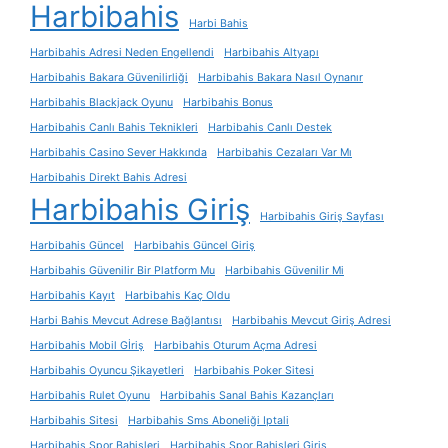
Harbibahis
Harbi Bahis
Harbibahis Adresi Neden Engellendi
Harbibahis Altyapı
Harbibahis Bakara Güvenilirliği
Harbibahis Bakara Nasıl Oynanır
Harbibahis Blackjack Oyunu
Harbibahis Bonus
Harbibahis Canlı Bahis Teknikleri
Harbibahis Canlı Destek
Harbibahis Casino Sever Hakkında
Harbibahis Cezaları Var Mı
Harbibahis Direkt Bahis Adresi
Harbibahis Giriş
Harbibahis Giriş Sayfası
Harbibahis Güncel
Harbibahis Güncel Giriş
Harbibahis Güvenilir Bir Platform Mu
Harbibahis Güvenilir Mi
Harbibahis Kayıt
Harbibahis Kaç Oldu
Harbi Bahis Mevcut Adrese Bağlantısı
Harbibahis Mevcut Giriş Adresi
Harbibahis Mobil Gİriş
Harbibahis Oturum Açma Adresi
Harbibahis Oyuncu Şikayetleri
Harbibahis Poker Sitesi
Harbibahis Rulet Oyunu
Harbibahis Sanal Bahis Kazançları
Harbibahis Sitesi
Harbibahis Sms Aboneliği Iptali
Harbibahis Spor Bahisleri
Harbibahis Spor Bahisleri Giriş