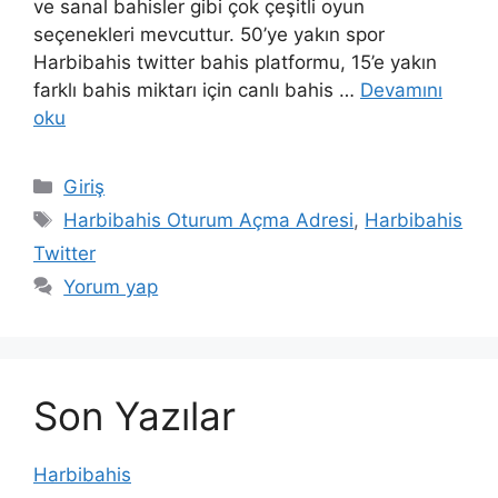
ve sanal bahisler gibi çok çeşitli oyun
seçenekleri mevcuttur. 50’ye yakın spor
Harbibahis twitter bahis platformu, 15’e yakın
farklı bahis miktarı için canlı bahis …
Devamını
oku
Kategoriler
Giriş
Etiketler
Harbibahis Oturum Açma Adresi
,
Harbibahis
Twitter
Yorum yap
Son Yazılar
Harbibahis