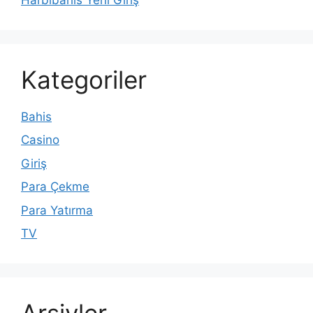
Kategoriler
Bahis
Casino
Giriş
Para Çekme
Para Yatırma
TV