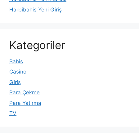
Harbibahis Yeni Giriş
Kategoriler
Bahis
Casino
Giriş
Para Çekme
Para Yatırma
TV