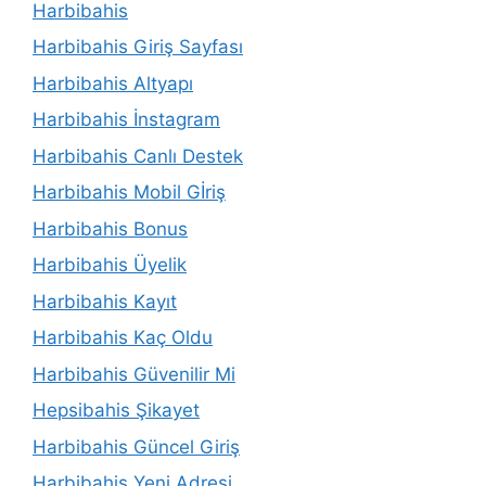
Harbibahis
Harbibahis Giriş Sayfası
Harbibahis Altyapı
Harbibahis İnstagram
Harbibahis Canlı Destek
Harbibahis Mobil Gİriş
Harbibahis Bonus
Harbibahis Üyelik
Harbibahis Kayıt
Harbibahis Kaç Oldu
Harbibahis Güvenilir Mi
Hepsibahis Şikayet
Harbibahis Güncel Giriş
Harbibahis Yeni Adresi