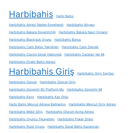
Harbibahis
Harbi Bahis
Harbibahis Adresi Neden Engellendi
Harbibahis Altyapı
Harbibahis Bakara Güvenilirliği
Harbibahis Bakara Nasıl Oynanır
Harbibahis Blackjack Oyunu
Harbibahis Bonus
Harbibahis Canlı Bahis Teknikleri
Harbibahis Canlı Destek
Harbibahis Casino Sever Hakkında
Harbibahis Cezaları Var Mı
Harbibahis Direkt Bahis Adresi
Harbibahis Giriş
Harbibahis Giriş Sayfası
Harbibahis Güncel
Harbibahis Güncel Giriş
Harbibahis Güvenilir Bir Platform Mu
Harbibahis Güvenilir Mi
Harbibahis Kayıt
Harbibahis Kaç Oldu
Harbi Bahis Mevcut Adrese Bağlantısı
Harbibahis Mevcut Giriş Adresi
Harbibahis Mobil Gİriş
Harbibahis Oturum Açma Adresi
Harbibahis Oyuncu Şikayetleri
Harbibahis Poker Sitesi
Harbibahis Rulet Oyunu
Harbibahis Sanal Bahis Kazançları