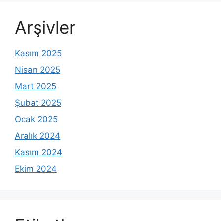
Arşivler
Kasım 2025
Nisan 2025
Mart 2025
Şubat 2025
Ocak 2025
Aralık 2024
Kasım 2024
Ekim 2024